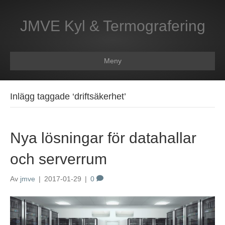
JMVE Kyl & Termografering
Meny
Inlägg taggade ‘driftsäkerhet’
Nya lösningar för datahallar
och serverrum
Av
jmve
|
2017-01-29
|
0