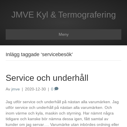
JMVE Kyl & Termografering
Meny
Inlägg taggade ‘servicebesök’
Service och underhåll
Av
jmve
|
2020-12-30
|
0
Jag utför service och underhåll på nästan alla varumärken. Jag
utför service och underhåll på nästan alla varumärken. Och
inom värme och kyla, maskin och styrning. Har nämnt några
tidigare och kanske bör nämna dessa igen, fått samtal av
kunder om jag servar…. Varumärke utan inbördes ordning eller