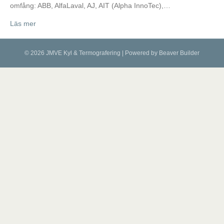
omfång: ABB, AlfaLaval, AJ, AIT (Alpha InnoTec),…
Läs mer
© 2026 JMVE Kyl & Termografering
|
Powered by
Beaver Builder