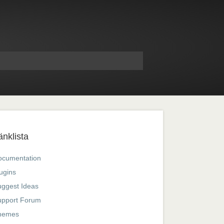
änklista
ocumentation
ugins
ggest Ideas
upport Forum
hemes