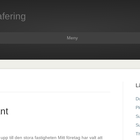
fering
Meny
L
D
Pl
ant
Su
S
T
 upp till den stora fastigheten Mitt företag har valt att