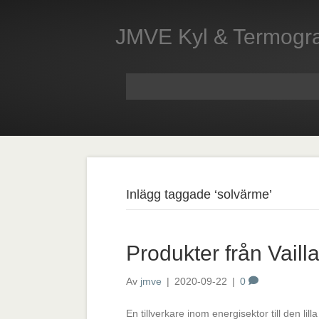
JMVE Kyl & Termogra
Inlägg taggade ‘solvärme’
Produkter från Vaill
Av
jmve
|
2020-09-22
|
0
En tillverkare inom energisektor till den lilla