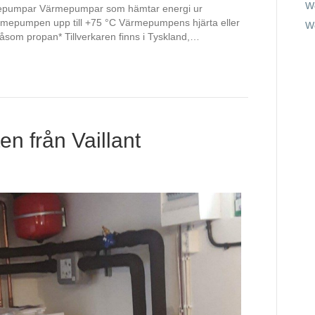
W
rmepumpar Värmepumpar som hämtar energi ur
värmepumpen upp till +75 °C Värmepumpens hjärta eller
W
 såsom propan* Tillverkaren finns i Tyskland,…
n från Vaillant