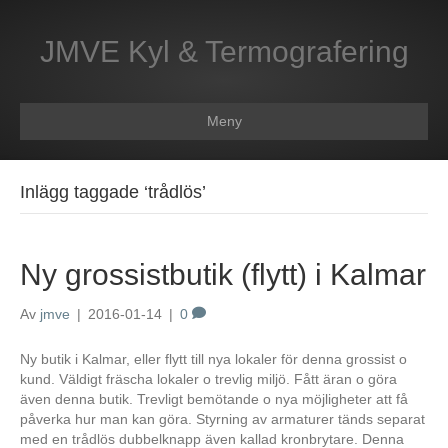
JMVE Kyl & Termografering
Meny
Inlägg taggade ‘trådlös’
Ny grossistbutik (flytt) i Kalmar
Av
jmve
|
2016-01-14
|
0
Ny butik i Kalmar, eller flytt till nya lokaler för denna grossist o
kund. Väldigt fräscha lokaler o trevlig miljö. Fått äran o göra
även denna butik. Trevligt bemötande o nya möjligheter att få
påverka hur man kan göra. Styrning av armaturer tänds separat
med en trådlös dubbelknapp även kallad kronbrytare. Denna