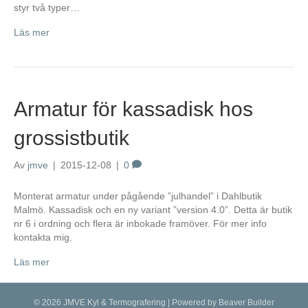
styr två typer…
Läs mer
Armatur för kassadisk hos
grossistbutik
Av
jmve
|
2015-12-08
|
0
Monterat armatur under pågående ”julhandel” i Dahlbutik
Malmö. Kassadisk och en ny variant ”version 4.0”. Detta är butik
nr 6 i ordning och flera är inbokade framöver. För mer info
kontakta mig.
Läs mer
© 2026 JMVE Kyl & Termografering
|
Powered by
Beaver Builder