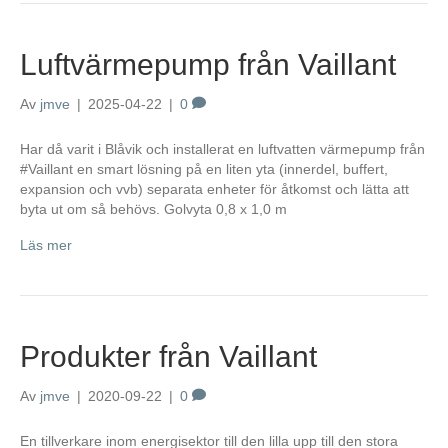
Luftvärmepump från Vaillant
Av
jmve
|
2025-04-22
|
0
Har då varit i Blåvik och installerat en luftvatten värmepump från
#Vaillant en smart lösning på en liten yta (innerdel, buffert,
expansion och vvb) separata enheter för åtkomst och lätta att
byta ut om så behövs. Golvyta 0,8 x 1,0 m
Läs mer
Produkter från Vaillant
Av
jmve
|
2020-09-22
|
0
En tillverkare inom energisektor till den lilla upp till den stora