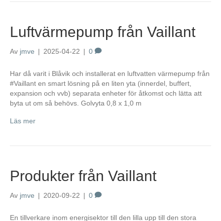
Luftvärmepump från Vaillant
Av
jmve
|
2025-04-22
|
0
Har då varit i Blåvik och installerat en luftvatten värmepump från
#Vaillant en smart lösning på en liten yta (innerdel, buffert,
expansion och vvb) separata enheter för åtkomst och lätta att
byta ut om så behövs. Golvyta 0,8 x 1,0 m
Läs mer
Produkter från Vaillant
Av
jmve
|
2020-09-22
|
0
En tillverkare inom energisektor till den lilla upp till den stora