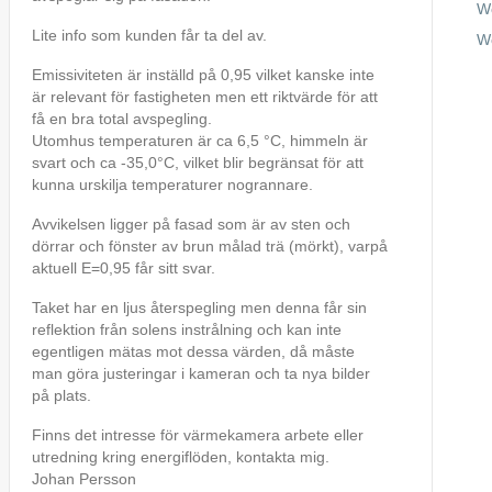
W
Lite info som kunden får ta del av.
W
Emissiviteten är inställd på 0,95 vilket kanske inte
är relevant för fastigheten men ett riktvärde för att
få en bra total avspegling.
Utomhus temperaturen är ca 6,5 °C, himmeln är
svart och ca -35,0°C, vilket blir begränsat för att
kunna urskilja temperaturer nogrannare.
Avvikelsen ligger på fasad som är av sten och
dörrar och fönster av brun målad trä (mörkt), varpå
aktuell E=0,95 får sitt svar.
Taket har en ljus återspegling men denna får sin
reflektion från solens instrålning och kan inte
egentligen mätas mot dessa värden, då måste
man göra justeringar i kameran och ta nya bilder
på plats.
Finns det intresse för värmekamera arbete eller
utredning kring energiflöden, kontakta mig.
Johan Persson