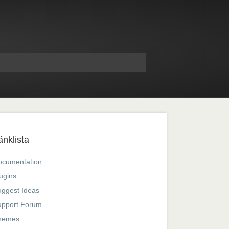
änklista
ocumentation
ugins
ggest Ideas
upport Forum
hemes