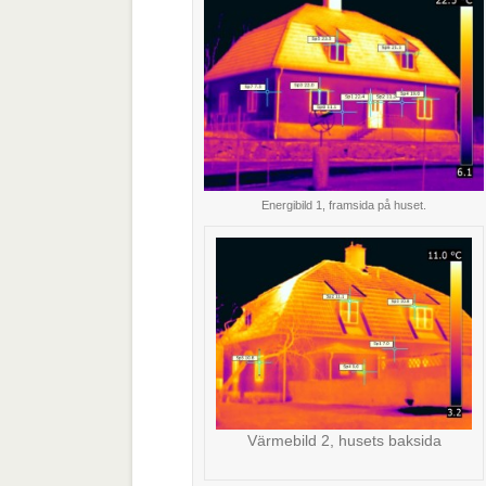
Energibild 1, framsida på huset.
Värmebild 2, husets baksida