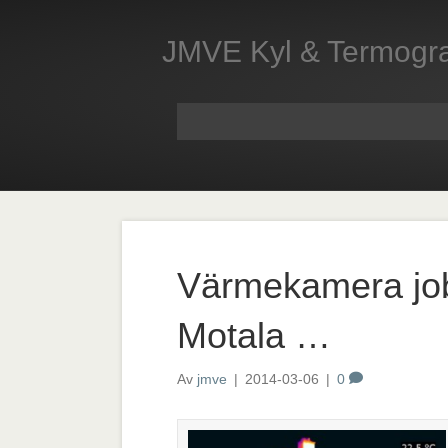
JMVE Kyl & Termogra
Värmekamera jobb
Motala …
Av
jmve
|
2014-03-06
|
0