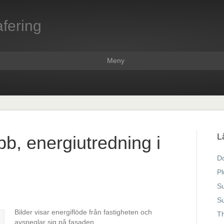
fering
Meny
L
, energiutredning i
D
Pl
Su
S
Bilder visar energiflöde från fastigheten och
T
avspeglar sig på fasaden.