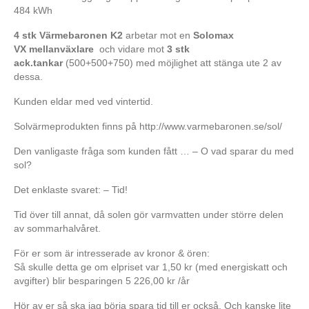
484 kWh
4 stk Värmebaronen K2
arbetar mot en
Solomax
VX mellanväxlare
och vidare mot
3 stk
ack.tankar
(500+500+750) med möjlighet att stänga ute 2 av
dessa.
Kunden eldar med ved vintertid.
Solvärmeprodukten finns på http://www.varmebaronen.se/sol/
Den vanligaste fråga som kunden fått … – O vad sparar du med
sol?
Det enklaste svaret: – Tid!
Tid över till annat, då solen gör varmvatten under större delen
av sommarhalvåret.
För er som är intresserade av kronor & ören:
Så skulle detta ge om elpriset var 1,50 kr (med energiskatt och
avgifter) blir besparingen 5 226,00 kr /år
Hör av er så ska jag börja spara tid till er också. Och kanske lite