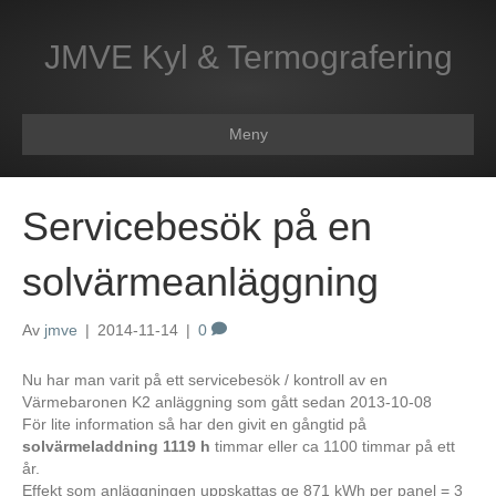
JMVE Kyl & Termografering
Meny
Servicebesök på en
solvärmeanläggning
Av
jmve
|
2014-11-14
|
0
Nu har man varit på ett servicebesök / kontroll av en
Värmebaronen K2 anläggning som gått sedan 2013-10-08
För lite information så har den givit en gångtid på
solvärmeladdning 1119 h
timmar eller ca 1100 timmar på ett
år.
Effekt som anläggningen uppskattas ge 871 kWh per panel = 3