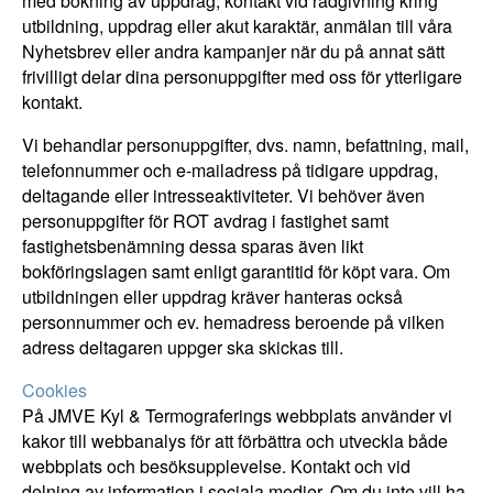
med bokning av uppdrag, kontakt vid rådgivning kring
utbildning, uppdrag eller akut karaktär, anmälan till våra
Nyhetsbrev eller andra kampanjer när du på annat sätt
frivilligt delar dina personuppgifter med oss för ytterligare
kontakt.
Vi behandlar personuppgifter, dvs. namn, befattning, mail,
telefonnummer och e-mailadress på tidigare uppdrag,
deltagande eller intresseaktiviteter. Vi behöver även
personuppgifter för ROT avdrag i fastighet samt
fastighetsbenämning dessa sparas även likt
bokföringslagen samt enligt garantitid för köpt vara. Om
utbildningen eller uppdrag kräver hanteras också
personnummer och ev. hemadress beroende på vilken
adress deltagaren uppger ska skickas till.
Cookies
På JMVE Kyl & Termograferings webbplats använder vi
kakor till webbanalys för att förbättra och utveckla både
webbplats och besöksupplevelse. Kontakt och vid
delning av information i sociala medier. Om du inte vill ha